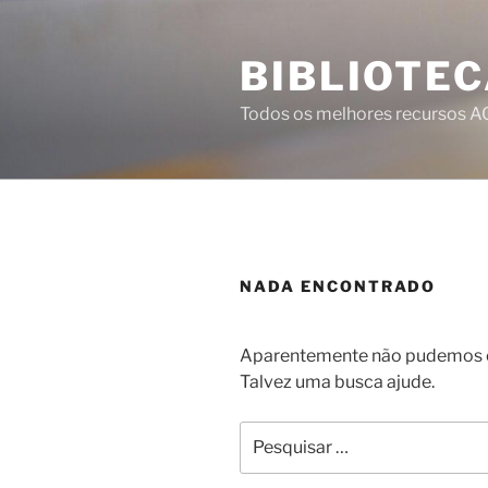
Pular
para
BIBLIOTEC
o
conteúdo
Todos os melhores recursos 
NADA ENCONTRADO
Aparentemente não pudemos en
Talvez uma busca ajude.
Pesquisar
por: