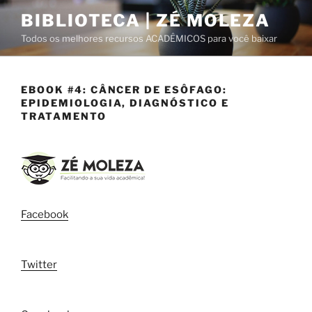
Pular
BIBLIOTECA | ZÉ MOLEZA
para
Todos os melhores recursos ACADÊMICOS para você baixar
o
conteúdo
EBOOK #4: CÂNCER DE ESÔFAGO:
EPIDEMIOLOGIA, DIAGNÓSTICO E
TRATAMENTO
Facebook
Twitter