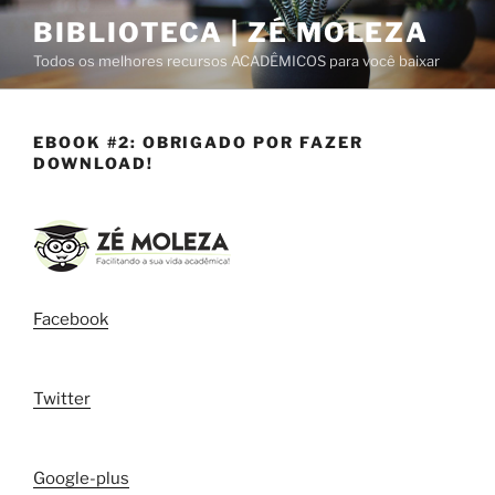
Pular
BIBLIOTECA | ZÉ MOLEZA
para
Todos os melhores recursos ACADÊMICOS para você baixar
o
conteúdo
EBOOK #2: OBRIGADO POR FAZER
DOWNLOAD!
Facebook
Twitter
Google-plus