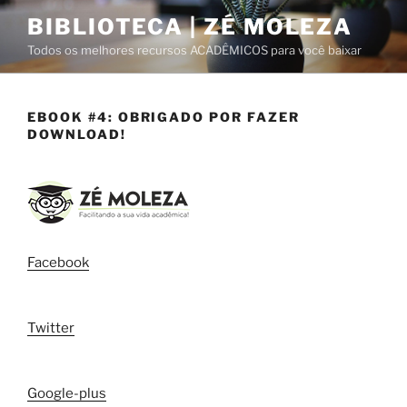
Pular
BIBLIOTECA | ZÉ MOLEZA
para
Todos os melhores recursos ACADÊMICOS para você baixar
o
conteúdo
EBOOK #4: OBRIGADO POR FAZER
DOWNLOAD!
Facebook
Twitter
Google-plus