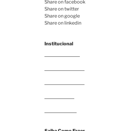
Share on facebook
Share on twitter
Share on google
Share on linkedin
Institucional
Enviar trabalhos
Sobre o Zé Moleza
Blog do Zé Moleza
Fale com o Zé
Termos de Uso
Saiba Como Fazer