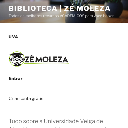
Pular
BIBLIOTECA | ZÉ MOLEZA
para
Todos os melhores recursos ACADÊMICOS para você baixar
o
conteúdo
UVA
Entrar
Criar conta grátis
Tudo sobre a Universidade Veiga de