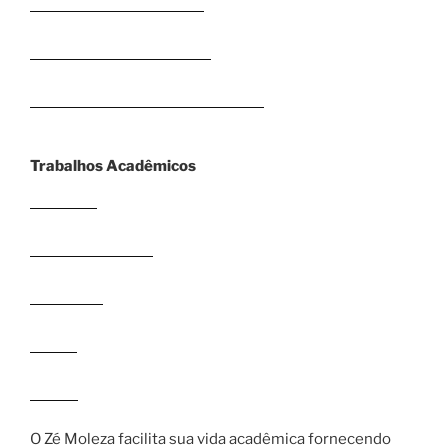
Como fazer Seminários?
Como fazer Bibliografias?
Como fazer Projeto de Pesquisa?
Trabalhos Acadêmicos
Humanas
Sociais Aplicadas
Biológicas
Exatas
Outras
O Zé Moleza facilita sua vida acadêmica fornecendo