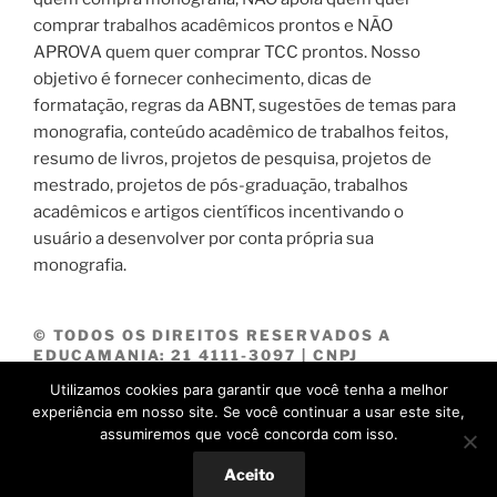
comprar trabalhos acadêmicos prontos e NÃO
APROVA quem quer comprar TCC prontos. Nosso
objetivo é fornecer conhecimento, dicas de
formatação, regras da ABNT, sugestões de temas para
monografia, conteúdo acadêmico de trabalhos feitos,
resumo de livros, projetos de pesquisa, projetos de
mestrado, projetos de pós-graduação, trabalhos
acadêmicos e artigos científicos incentivando o
usuário a desenvolver por conta própria sua
monografia.
© TODOS OS DIREITOS RESERVADOS A
EDUCAMANIA: 21 4111-3097 | CNPJ
07.114.604/0001-08.
Utilizamos cookies para garantir que você tenha a melhor
experiência em nosso site. Se você continuar a usar este site,
assumiremos que você concorda com isso.
Orgulhosamente desenvolvido com WordPress
Aceito